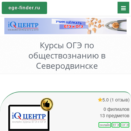
Пока
ege-finder.ru
мен
Курсы ОГЭ по
обществознанию в
Северодвинске
5.0
(1 отзыв)
0 филиалов
13 предметов
онлайн
ЕГЭ
ОГЭ